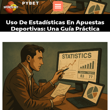
PYBET
Uso De Estadísticas En Apuestas
Deportivas: Una Guía Práctica