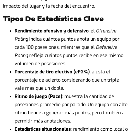
impacto del lugar y la fecha del encuentro.
Tipos De Estadísticas Clave
Rendimiento ofensivo y defensivo
: el
Offensive
Rating
indica cuántos puntos anota un equipo por
cada 100 posesiones, mientras que el
Defensive
Rating
refleja cuántos puntos recibe en ese mismo
volumen de posesiones.
Porcentaje de tiro efectivo (eFG%)
: ajusta el
porcentaje de acierto considerando que un triple
vale más que un doble.
Ritmo de juego (Pace)
: muestra la cantidad de
posesiones promedio por partido. Un equipo con alto
ritmo tiende a generar más puntos, pero también a
permitir más anotaciones.
Estadísticas situacionales
: rendimiento como local o