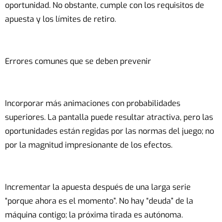
oportunidad. No obstante, cumple con los requisitos de
apuesta y los límites de retiro.
Errores comunes que se deben prevenir
Incorporar más animaciones con probabilidades
superiores. La pantalla puede resultar atractiva, pero las
oportunidades están regidas por las normas del juego; no
por la magnitud impresionante de los efectos.
Incrementar la apuesta después de una larga serie
“porque ahora es el momento”. No hay “deuda” de la
máquina contigo; la próxima tirada es autónoma.