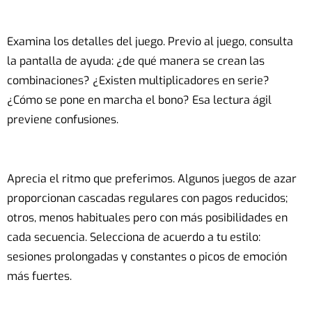
Examina los detalles del juego. Previo al juego, consulta
la pantalla de ayuda: ¿de qué manera se crean las
combinaciones? ¿Existen multiplicadores en serie?
¿Cómo se pone en marcha el bono? Esa lectura ágil
previene confusiones.
Aprecia el ritmo que preferimos. Algunos juegos de azar
proporcionan cascadas regulares con pagos reducidos;
otros, menos habituales pero con más posibilidades en
cada secuencia. Selecciona de acuerdo a tu estilo:
sesiones prolongadas y constantes o picos de emoción
más fuertes.