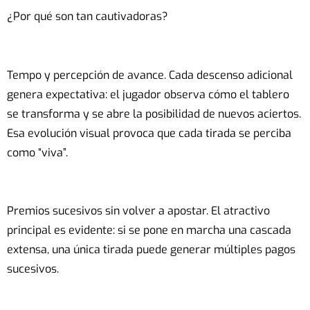
¿Por qué son tan cautivadoras?
Tempo y percepción de avance. Cada descenso adicional
genera expectativa: el jugador observa cómo el tablero
se transforma y se abre la posibilidad de nuevos aciertos.
Esa evolución visual provoca que cada tirada se perciba
como “viva”.
Premios sucesivos sin volver a apostar. El atractivo
principal es evidente: si se pone en marcha una cascada
extensa, una única tirada puede generar múltiples pagos
sucesivos.