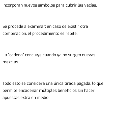
Incorporan nuevos símbolos para cubrir las vacías.
Se procede a examinar; en caso de existir otra
combinación, el procedimiento se repite.
La “cadena” concluye cuando ya no surgen nuevas
mezclas.
Todo esto se considera una única tirada pagada, lo que
permite encadenar múltiples beneficios sin hacer
apuestas extra en medio.