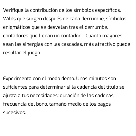
Verifique la contribución de los símbolos específicos.
Wilds que surgen después de cada derrumbe, símbolos
enigmáticos que se desvelan tras el derrumbe,
contadores que llenan un contador… Cuanto mayores
sean las sinergias con las cascadas, más atractivo puede
resultar el juego.
Experimenta con el modo demo. Unos minutos son
suficientes para determinar si la cadencia del título se
ajusta a tus necesidades: duración de las cadenas,
frecuencia del bono, tamaño medio de los pagos
sucesivos.