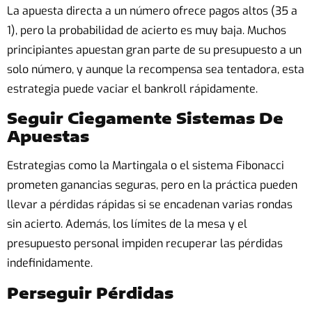
La apuesta directa a un número ofrece pagos altos (35 a
1), pero la probabilidad de acierto es muy baja. Muchos
principiantes apuestan gran parte de su presupuesto a un
solo número, y aunque la recompensa sea tentadora, esta
estrategia puede vaciar el bankroll rápidamente.
Seguir Ciegamente Sistemas De
Apuestas
Estrategias como la Martingala o el sistema Fibonacci
prometen ganancias seguras, pero en la práctica pueden
llevar a pérdidas rápidas si se encadenan varias rondas
sin acierto. Además, los límites de la mesa y el
presupuesto personal impiden recuperar las pérdidas
indefinidamente.
Perseguir Pérdidas