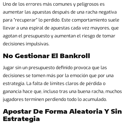
Uno de los errores más comunes y peligrosos es
aumentar las apuestas después de una racha negativa
para “recuperar” lo perdido. Este comportamiento suele
llevar a una espiral de apuestas cada vez mayores, que
agotan el presupuesto y aumentan el riesgo de tomar
decisiones impulsivas.
No Gestionar El Bankroll
Jugar sin un presupuesto definido provoca que las
decisiones se tomen más por la emoción que por una
estrategia. La falta de límites claros de pérdida o
ganancia hace que, incluso tras una buena racha, muchos
jugadores terminen perdiendo todo lo acumulado.
Apostar De Forma Aleatoria Y Sin
Estrategia