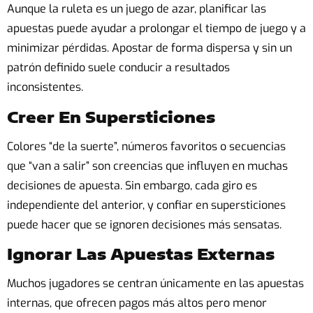
Aunque la ruleta es un juego de azar, planificar las
apuestas puede ayudar a prolongar el tiempo de juego y a
minimizar pérdidas. Apostar de forma dispersa y sin un
patrón definido suele conducir a resultados
inconsistentes.
Creer En Supersticiones
Colores “de la suerte”, números favoritos o secuencias
que “van a salir” son creencias que influyen en muchas
decisiones de apuesta. Sin embargo, cada giro es
independiente del anterior, y confiar en supersticiones
puede hacer que se ignoren decisiones más sensatas.
Ignorar Las Apuestas Externas
Muchos jugadores se centran únicamente en las apuestas
internas, que ofrecen pagos más altos pero menor