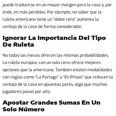
puede traducirse en un mayor margen para la casa y, por
ende, en más pérdidas. Por ejemplo, no saber que la
ruleta americana tiene un “doble cero” aumenta la
ventaja de la casa de forma considerable.
Ignorar La Importancia Del Tipo
De Ruleta
No todas las mesas ofrecen las mismas probabilidades.
La ruleta europea, con un solo cero, ofrece mejores
opciones que la americana. También existen modalidades
con reglas como “La Partage” o “En Prison” que reducen la
ventaja de la casa en apuestas pares, algo que muchos
jugadores pasan por alto.
Apostar Grandes Sumas En Un
Solo Número