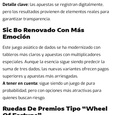
Detalle clave:
las apuestas se registran digitalmente,
pero los resultados provienen de elementos reales para
garantizar transparencia.
Sic Bo Renovado Con Más
Emoción
Este juego asiático de dados se ha modernizado con
tableros más claros y apuestas con multiplicadores
especiales. Aunque la esencia sigue siendo predecir la
suma de tres dados, las nuevas variantes ofrecen pagos
superiores y apuestas más arriesgadas.
A tener en cuenta:
sigue siendo un juego de pura
probabilidad, pero con opciones más atractivas para
quienes buscan riesgo.
Ruedas De Premios Tipo “Wheel